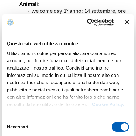
Animali
:
welcome day 1° anno: 14 settembre, ore
8.30-11.30, aula D, Corso di Laurea in
Scienze Animali – Prof. Claudio Cipolat
Gotet
welcome day 2° anno: 21 settembre, ore
Questo sito web utilizza i cookie
10.30-12.30, aula E,
Corso di Laurea in
Scienze Animali
– Prof. Claudio Cipolat
Utilizziamo i cookie per personalizzare contenuti ed
Gotet
annunci, per fornire funzionalità dei social media e per
welcome day 3° anno: 23 settembre, ore
analizzare il nostro traffico. Condividiamo inoltre
8.30-10.30, aula M, Corso di Laurea in
informazioni sul modo in cui utilizza il nostro sito con i
Scienze Zootecniche e Tecnologie delle
nostri partner che si occupano di analisi dei dati web,
Produzioni Animali (tutti i curricula) –
pubblicità e social media, i quali potrebbero combinarle
Prof. Claudio Cipolat Gotet
con altre informazioni che ha fornito loro o che hanno
Corso di laurea a orientamento
raccolto dal suo utilizzo dei loro servizi.
Cookie Policy.
professionale in Tecnologie e gestione
dell’impresa casearia
:
Selezione
welcome day 1° anno: 14 settembre, ore
Necessari
del
8.30-10.30, aula N- Prof. Mauro Conter
consenso