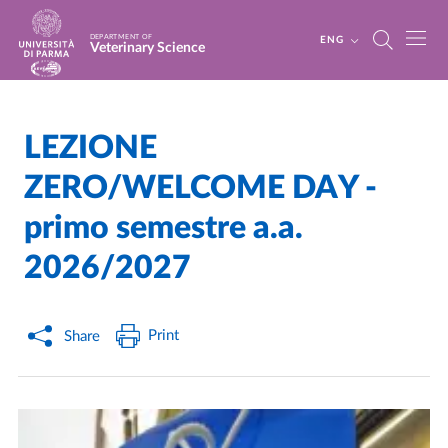
Skip to main content
Skip to footer
DEPARTMENT OF
ENG
Veterinary Science
LEZIONE
Home
/
/
ZERO/WELCOME DAY -
primo semestre a.a.
2026/2027
Print
Share