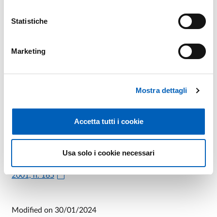
Statistiche
PIANO STRATEGICO DIPARTIMENTALE
2019-2021 (AGGIORNAMENTO P.T. 2018-
PDF
2020)
Marketing
Mostra dettagli
Codice etico e per la tutela della dignità delle lavoratrici
Accetta tutti i cookie
e dei lavoratori, delle studentesse e degli studenti
dell'Università di Parma
Codice di comportamento dei dipendenti pubblici, a
Usa solo i cookie necessari
norma dell'articolo 54 del decreto legislativo 30 marzo
2001, n. 165
Modified on
30/01/2024