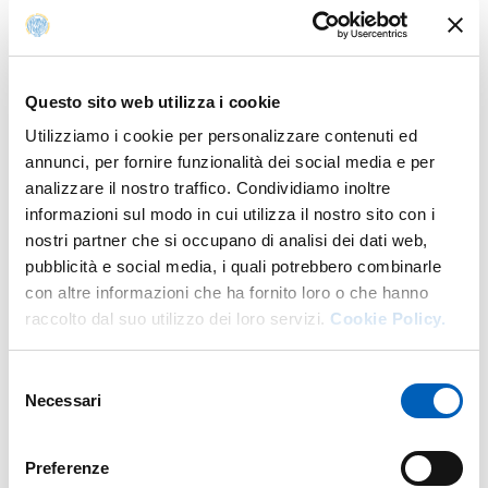
Questo sito web utilizza i cookie
MONITORAGGIO 2023 – PSD
PDF
Utilizziamo i cookie per personalizzare contenuti ed
annunci, per fornire funzionalità dei social media e per
analizzare il nostro traffico. Condividiamo inoltre
informazioni sul modo in cui utilizza il nostro sito con i
nostri partner che si occupano di analisi dei dati web,
MONITORAGGIO 2024 - PSD
PDF
pubblicità e social media, i quali potrebbero combinarle
con altre informazioni che ha fornito loro o che hanno
raccolto dal suo utilizzo dei loro servizi.
Cookie Policy.
Selezione
Necessari
del
PIANO STRATEGICO DIPARTIMENTALE
PDF
2020-2022
consenso
Preferenze