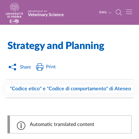
Skip to main content
Skip to footer
DEPARTMENT OF
ENG
Veterinary Science
Strategy and Planning
Home
/
/
Print
Share
"Codice etico" e "Codice di comportamento" di Ateneo
Automatic translated content