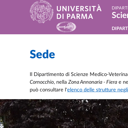
Salta al contenuto principale
Skip to footer
DIPART
Scie
Navi
DIPAR
Sede
Home
/
Il Dipartimento di Scienze Medico-Veterinar
Cornocchio
, nella
Zona Annonaria - Fiera
e ne
può consultare l'
elenco delle strutture negli