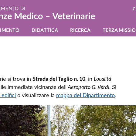
IMENTO DI
C
nze Medico – Veterinarie
gazione principale
TIMENTO
DIDATTICA
RICERCA
TERZA MISSI
ie si trova in
Strada del Taglio n. 10
, in
Località
lle immediate vicinanze dell'
Aeroporto G. Verdi
. Si
 edifici
o visualizzare la
mappa del Dipartimento
.