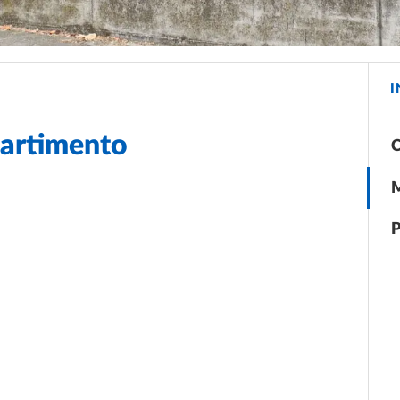
I
partimento
C
M
P