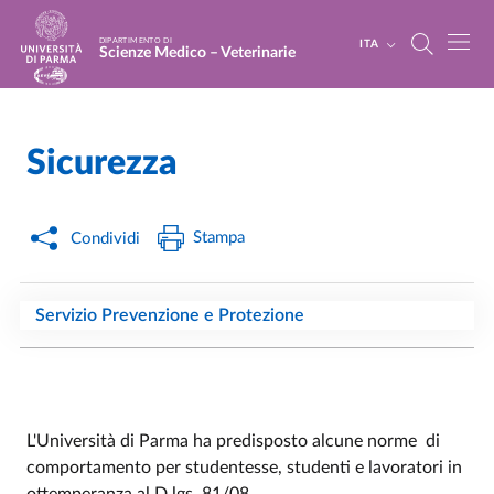
Salta al contenuto principale
Skip to footer
DIPARTIMENTO DI
ITA
Scienze Medico – Veterinarie
Sicurezza
Home
/
Stampa
Condividi
Servizio Prevenzione e Protezione
L'
Università di Parma ha predisposto alcune norme di
comportamento per studentesse, studenti e lavoratori in