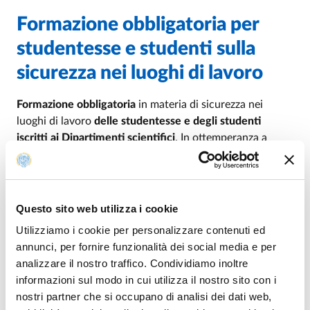
Formazione obbligatoria per
studentesse e studenti sulla
sicurezza nei luoghi di lavoro
Formazione obbligatoria
in materia di sicurezza nei
luoghi di lavoro
delle studentesse e
degli studenti
iscritti ai Dipartimenti scientifici
. In ottemperanza a
quanto previsto dal combinato disposto del Dlgs. 81/08
e dell'Accordo Stato Regione del 25/07/2012, l'Ateneo è
tenuto ad erogare la formazione a tutti i lavoratori in
materia di sicurezza sui luoghi di lavoro.
Questo sito web utilizza i cookie
Utilizziamo i cookie per personalizzare contenuti ed
Sono considerati lavoratori a tutti gli effetti "le
annunci, per fornire funzionalità dei social media e per
studentesse e gli studenti dei corsi universitari,
analizzare il nostro traffico. Condividiamo inoltre
dottorandi/e, specializzandi/e, tirocinanti, borsisti/e e i
informazioni sul modo in cui utilizza il nostro sito con i
soggetti ad essi equiparati quando frequentino
nostri partner che si occupano di analisi dei dati web,
laboratori didattici, di ricerca o di servizio nei quali si