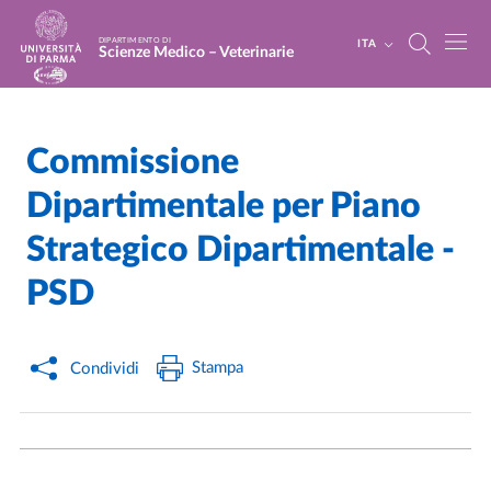
Salta al contenuto principale
Skip to footer
DIPARTIMENTO DI
ITA
Scienze Medico – Veterinarie
Commissione
Home
/
Dipartimentale per Piano
Strategico Dipartimentale -
PSD
Stampa
Condividi