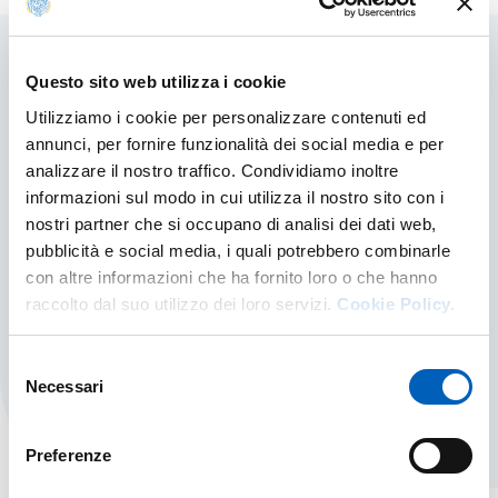
Questo sito web utilizza i cookie
Contenuti correlati
Utilizziamo i cookie per personalizzare contenuti ed
annunci, per fornire funzionalità dei social media e per
analizzare il nostro traffico. Condividiamo inoltre
Strategia e Programmazione
informazioni sul modo in cui utilizza il nostro sito con i
nostri partner che si occupano di analisi dei dati web,
Di seguito i piani strategici dipartimentali in cui
pubblicità e social media, i quali potrebbero combinarle
sono stati focalizzati ed articolati, per una
con altre informazioni che ha fornito loro o che hanno
precisa scelta politica e strategica, soltanto
alcuni degli obiettivi di Ateneo,...
raccolto dal suo utilizzo dei loro servizi.
Cookie Policy.
STRATEGIA E PROGRAMMAZIONE
SCOPRI DI PIÙ
Selezione
Necessari
del
consenso
Preferenze