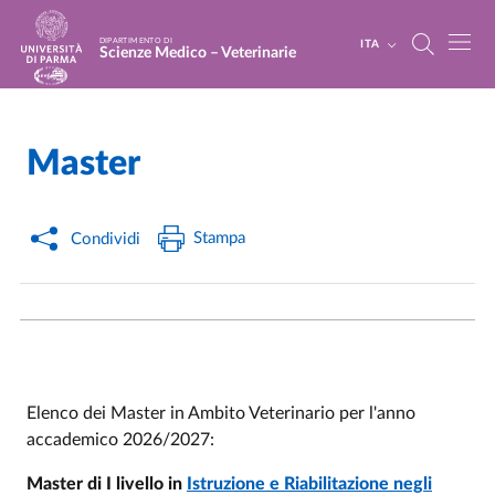
Salta al contenuto principale
Skip to footer
DIPARTIMENTO DI
ITA
Scienze Medico – Veterinarie
Master
Home
/
Stampa
Condividi
Elenco dei Master in Ambito Veterinario per l'anno
accademico 2026/2027:
Master di I livello in
Istruzione e Riabilitazione negli