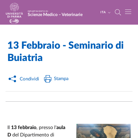
Salta al contenuto principale
Skip to footer
DIPARTIMENTO DI
ITA
Scienze Medico – Veterinarie
13 Febbraio - Seminario di
Home
/
Cerca una notizia
/
Buiatria
Stampa
Condividi
Il
13 febbraio
, presso l'
aula
D
del Dipartimento di