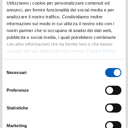
Utilizziamo i cookie per personalizzare contenuti ed
annunci, per fornire funzionalità dei social media e per
SEMINARIO DI BUIATRIA
PDF
analizzare il nostro traffico. Condividiamo inoltre
informazioni sul modo in cui utilizza il nostro sito con i
nostri partner che si occupano di analisi dei dati web,
pubblicità e social media, i quali potrebbero combinarle
con altre informazioni che ha fornito loro o che hanno
raccolto dal suo utilizzo dei loro servizi.
Cookie Policy.
Modificato il
07/02/2025
Selezione
Necessari
del
consenso
Preferenze
Statistiche
Marketing