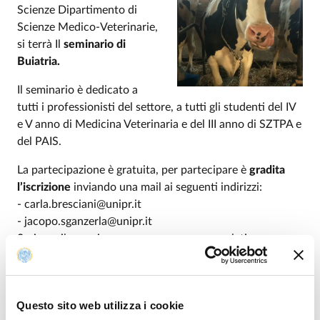
Scienze Dipartimento di
Scienze Medico-Veterinarie,
si terrà Il
seminario di
Buiatria.
Il seminario è dedicato a
tutti i professionisti del settore, a tutti gli studenti del IV
e V anno di Medicina Veterinaria e del III anno di SZTPA e
del PAIS.
La partecipazione è gratuita, per partecipare è
gradita
l’iscrizione
inviando una mail ai seguenti indirizzi:
- carla.bresciani@unipr.it
- jacopo.sganzerla@unipr.it
Scrivere il proprio nome e cognome, con relativo campo
di interesse.
Per il programma completo, si allega la locandina.
Questo sito web utilizza i cookie