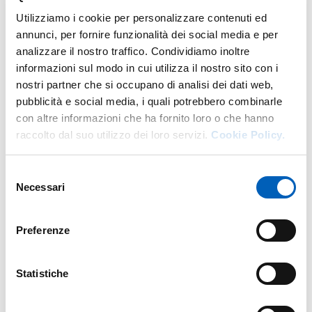
Veterinarie
Andrea Summer
, il Direttore sanitario
Utilizziamo i cookie per personalizzare contenuti ed
dell’Ospedale Veterinario Universitario Didattico
Cecilia
annunci, per fornire funzionalità dei social media e per
Quintavalla
.
analizzare il nostro traffico. Condividiamo inoltre
informazioni sul modo in cui utilizza il nostro sito con i
Al termine della cerimonia si terrà la benedizione degli
nostri partner che si occupano di analisi dei dati web,
animali che sono ospitati all’interno delle stalle del
pubblicità e social media, i quali potrebbero combinarle
Dipartimento e dell'Ospedale.
con altre informazioni che ha fornito loro o che hanno
raccolto dal suo utilizzo dei loro servizi.
Cookie Policy.
Modificato il
16/01/2026
Selezione
Necessari
del
consenso
Preferenze
Statistiche