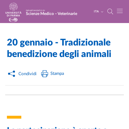
Salta al contenuto principale
Skip to footer
DIPARTIMENTO DI
ITA
Scienze Medico – Veterinarie
20 gennaio - Tradizionale
Home
/
Cerca una notizia
/
benedizione degli animali
Stampa
Condividi