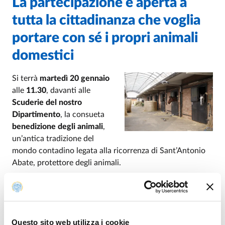
La partecipazione è aperta a
tutta la cittadinanza che voglia
portare con sé i propri animali
domestici
Si terrà
martedì 20 gennaio
alle
11.30
, davanti alle
Scuderie del nostro
Dipartimento
, la consueta
benedizione degli animali
,
un’antica tradizione del
mondo contadino legata alla ricorrenza di Sant’Antonio
Abate, protettore degli animali.
La celebrazione sarà tenuta dal Cappellano
dell’Università
don Sincero Mantelli
.
Interverranno il Prorettore Vicario
Fabrizio Storti
, il
Direttore del Dipartimento di Scienze Medico-
Questo sito web utilizza i cookie