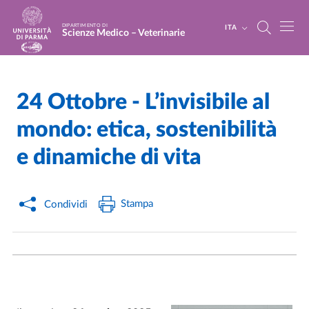
Salta al contenuto principale
Skip to footer
DIPARTIMENTO DI
ITA
Scienze Medico – Veterinarie
24 Ottobre - L’invisibile al
Home
/
Cerca una notizia
/
mondo: etica, sostenibilità
e dinamiche di vita
Stampa
Condividi