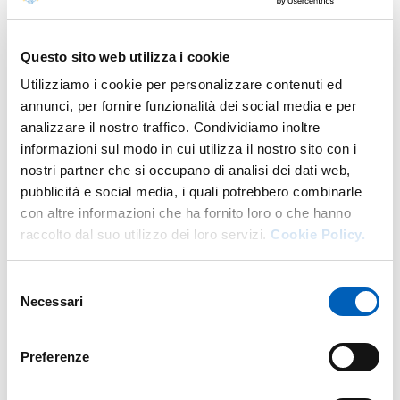
prende in considerazione cambiamenti climatici, nuove
situazioni economiche e sociali), ci spingono
prepotentemente ad una riflessione sulla possibilità̀ di
Questo sito web utilizza i cookie
costruire un nuovo paradigma educativo che fondi le
Utilizziamo i cookie per personalizzare contenuti ed
proprie radici su un approccio sostenibile.
annunci, per fornire funzionalità dei social media e per
Affronteremo la tematica nella sua intrinseca
analizzare il nostro traffico. Condividiamo inoltre
trasversalità culturale analizzandone gli aspetti etici,
informazioni sul modo in cui utilizza il nostro sito con i
filosofici, sociali ed ecologici.
nostri partner che si occupano di analisi dei dati web,
pubblicità e social media, i quali potrebbero combinarle
In presenza è necessaria l'iscrizione al
form di
con altre informazioni che ha fornito loro o che hanno
partecipazione
.
raccolto dal suo utilizzo dei loro servizi.
Mentre la diretta streaming sarà ad accesso libero sul
Cookie Policy.
canale youtube di Ateneo
.
Selezione
Necessari
del
consenso
Modificato il
10/10/2025
Preferenze