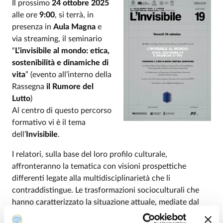
Il prossimo
24 ottobre 2025
alle ore
9:00
, si terrà, in
presenza in
Aula Magna
e
via streaming, il seminario
“
L’invisibile al mondo: etica,
sostenibilità e dinamiche di
vita
” (evento all’interno della
Rassegna
il Rumore del
Lutto
)
Al centro di questo percorso
formativo vi è il tema
dell’
Invisibile
.
I relatori, sulla base del loro profilo culturale,
affronteranno la tematica con visioni prospettiche
differenti legate alla multidisciplinarietà che li
contraddistingue. Le trasformazioni socioculturali che
hanno caratterizzato la situazione attuale, mediate dal
digitale e filtrate da una nuova consapevolezza (che