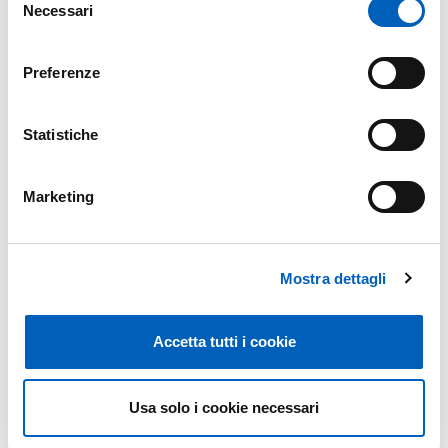
PROGRAMMA EVENTO ANIMAL
Necessari
del
PDF
CONNECT 2025
consenso
Preferenze
Statistiche
Modificato il
29/09/2025
Marketing
Mostra dettagli
Accetta tutti i cookie
Usa solo i cookie necessari