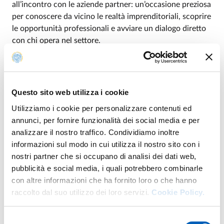
all’incontro con le aziende partner: un’occasione preziosa
per conoscere da vicino le realtà imprenditoriali, scoprire
le opportunità professionali e avviare un dialogo diretto
con chi opera nel settore.
A seguire, dalle
19:00
in poi, si terrà la
Networking
Dinner
,
evento a pagamento
all'interno del
Dipartimento, lungo il viale d'ingresso. Sarà un momento
conviviale aperto non solo alla comunità studentesca,
Questo sito web utilizza i cookie
un’occasione informale per proseguire le conversazioni
Utilizziamo i cookie per personalizzare contenuti ed
con le aziende, rafforzare i rapporti professionali e creare
annunci, per fornire funzionalità dei social media e per
un’esperienza di condivisione in un clima più disteso e
analizzare il nostro traffico. Condividiamo inoltre
accogliente, con la presenza di un food truck e della
informazioni sul modo in cui utilizza il nostro sito con i
musica ad allietare la serata.
nostri partner che si occupano di analisi dei dati web,
pubblicità e social media, i quali potrebbero combinarle
Contatti
: Martina Rega
martina.rega@unipr.it
; Francesca
con altre informazioni che ha fornito loro o che hanno
Fidanzio
francesca.fidanzio@unipr.it
raccolto dal suo utilizzo dei loro servizi.
Cookie Policy.
Selezione