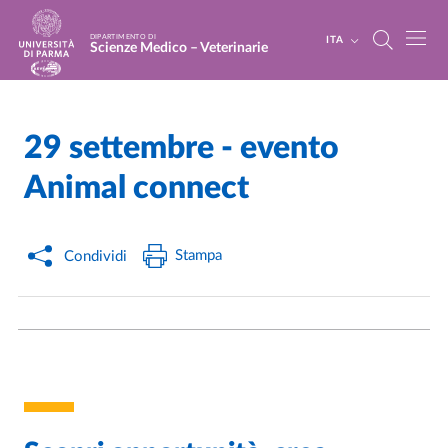
Salta al contenuto principale
Skip to footer
DIPARTIMENTO DI
ITA
Scienze Medico – Veterinarie
29 settembre - evento
Home
/
Cerca una notizia
/
Animal connect
Stampa
Condividi