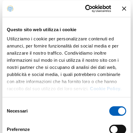
sperimentazione animale (OPBA). Verranno inoltre
presentati alcuni esempi di protocolli sperimentali che
hanno ricevuto il parere favorevole del CESA,
evidenziando i criteri di eticità, qualità e trasparenza che
Questo sito web utilizza i cookie
devono essere rispettati e le procedure e la
Utilizziamo i cookie per personalizzare contenuti ed
documentazione per la sottomissione.
annunci, per fornire funzionalità dei social media e per
La partecipazione alla giornata è aperta a tutti i
analizzare il nostro traffico. Condividiamo inoltre
componenti del dipartimento, strutturati e non, che
informazioni sul modo in cui utilizza il nostro sito con i
siano interessati a conoscere meglio il ruolo e le attività
nostri partner che si occupano di analisi dei dati web,
del CESA.
pubblicità e social media, i quali potrebbero combinarle
con altre informazioni che ha fornito loro o che hanno
Per ulteriori informazioni, potete contattare tramite le
raccolto dal suo utilizzo dei loro servizi.
Cookie Policy.
email istituzionalii seguenti referenti del CESA:
Prof. Maurizio Dondi
Selezione
Necessari
Dott. Fabio Biaggi
del
consenso
Preferenze
Modificato il
31/01/2024