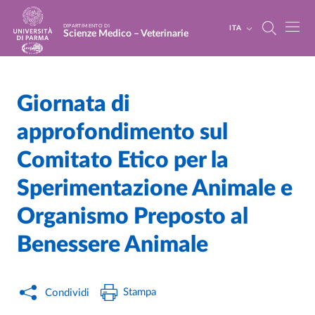
Salta al contenuto principale
Skip to footer
DIPARTIMENTO DI
ITA
Scienze Medico – Veterinarie
Giornata di
Home
/
Cerca una notizia
/
approfondimento sul
Comitato Etico per la
Sperimentazione Animale e
Organismo Preposto al
Benessere Animale
Stampa
Condividi