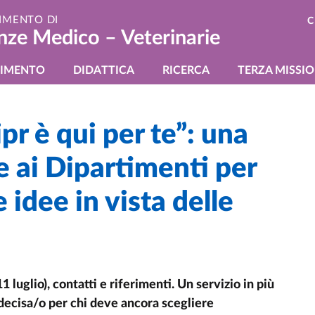
IMENTO DI
C
nze Medico – Veterinarie
gazione principale
TIMENTO
DIDATTICA
RICERCA
TERZA MISSI
pr è qui per te”: una
te ai Dipartimenti per
e idee in vista delle
’11 luglio), contatti e riferimenti. Un servizio in più
decisa/o per chi deve ancora scegliere