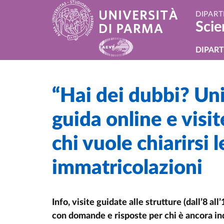
Salta al contenuto principale
Skip to footer
DIPART
Scie
Navi
DIPAR
“Hai dei dubbi? Uni
Home
/
Cerca una notizia
/
guida online e visi
chi vuole chiarirsi l
immatricolazioni
Info, visite guidate alle strutture (dall’8 all
con domande e risposte per chi è ancora in