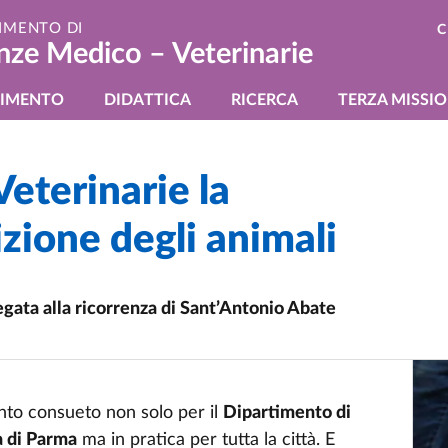
IMENTO DI
C
nze Medico – Veterinarie
gazione principale
TIMENTO
DIDATTICA
RICERCA
TERZA MISSI
eterinarie la
zione degli animali
legata alla ricorrenza di Sant’Antonio Abate
to consueto non solo per il
Dipartimento di
à di Parma
ma in pratica per tutta la città. E