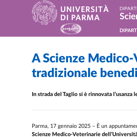
Salta al contenuto principale
Skip to footer
DIPART
Scie
Navi
DIPAR
A Scienze Medico-V
Home
/
Cerca una notizia
/
tradizionale benedi
In strada del Taglio
si è rinnovata l’usanza 
Parma, 17 gennaio 2025 – È un appuntamen
Scienze Medico-Veterinarie dell’Universit