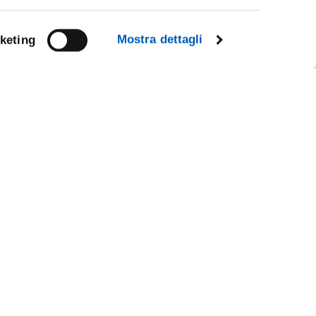
Mostra dettagli
keting
Facebook
Linkedin
Instagram
Youtube
CY
TikTok
Flickr
X
WhatsApp
IL