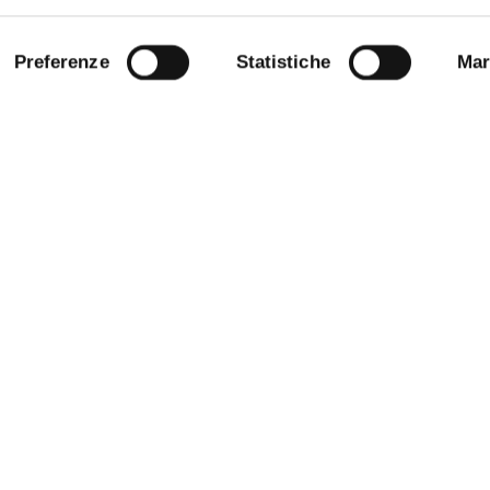
Preferenze
Statistiche
Mar
NLINE
BANDI E CONCORSI
E AMICI DELL’UNIVERSITÀ DI
PERSONALE
PROTEZIONE DEI DATI - PRIVA
STRAZIONE TRASPARENTE
SOSTIENI L'ATENEO
 SOSTENIBILE
URP - UFFICIO RELAZIONI CON 
ANDISING
PUBBLICO
O STAMPA