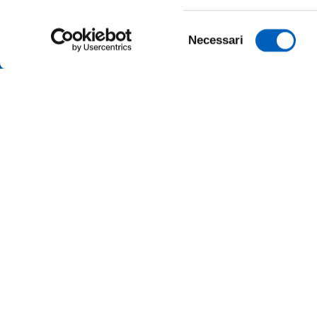
Selezione
Necessari
del
consenso
ALBO O
ALUMNI 
PARMA
AMMINI
Università degli studi di Parma
Via Università, 12 - I 43121 Parma
ATENEO
P.IVA 00308780345
Tel.
+39 0521 902111
MERCH
PEC:
protocollo@pec.unipr.it
UFFICI