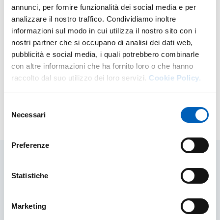
annunci, per fornire funzionalità dei social media e per
diverse operazioni, come palpazioni transrettali, prelievi e
analizzare il nostro traffico. Condividiamo inoltre
molto altro.
informazioni sul modo in cui utilizza il nostro sito con i
Tutor di riferimento:
nostri partner che si occupano di analisi dei dati web,
pubblicità e social media, i quali potrebbero combinarle
SGANZERLA Jacopo (jacopo.sganzerla@unipr.it)
con altre informazioni che ha fornito loro o che hanno
TIRELLI Isabella (isabella.tirelli@unipr.it)
raccolto dal suo utilizzo dei loro servizi.
Cookie Policy.
TIROLO Alessandro (alessandro.tirolo@unipr.it)
Selezione
Necessari
del
Modificato il
24/02/2026
consenso
Preferenze
Statistiche
Contenuti correlati
Marketing
Laboratori di ricerca e di didattica