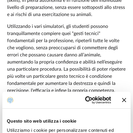
(skills), in piena autonomia e in funzione dell’individuale
livello di preparazione, senza essere sottoposti allo stress
e ai rischi di una esercitazione su animali.
Utilizzando i vari simulatori, gli studenti possono
tranquillamente compiere quei "gesti tecnici"
fondamentali per la professione, ripeterli tutte le volte
che vogliono, senza preoccuparsi di commettere degli
errori che possano causare danno all’animale,
aumentando la propria confidenza e abilità nell’eseguire
una particolare procedura. La possibilità di poter ripetere
più volte un particolare gesto tecnico è condizione
fondamentale per aumentare la destrezza e quindi la
precisione, l'efficacia e infine la propria competenza.
Gli ambiti per esercitarsi sono moltissimi, sono presenti
infatti diversi modelli animali, tra cui cani, gatti, cavalli e
vacche. Si spazia tra pupazzi, per eseguire una corretta
Questo sito web utilizza i cookie
manipolazione/postura degli animali di piccola/media
Utilizziamo i cookie per personalizzare contenuti ed
taglia, fino ai manichini, sui quali è possibile effettuare